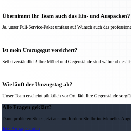
Übernimmt Ihr Team auch das Ein- und Auspacken?
Ja, unser Full-Service-Paket umfasst auf Wunsch auch das professio
Ist mein Umzugsgut versichert?
Selbstverständlich! Ihre Möbel und Gegenstände sind während des Tra
Wie läuft der Umzugstag ab?
Unser Team erscheint pünktlich vor Ort, lädt Ihre Gegenstände sorgfälti
Alle Fragen geklärt?
Dann probieren Sie es jetzt aus und fordern Sie Ihr individuelles Ang
Jetzt Anfrage starten