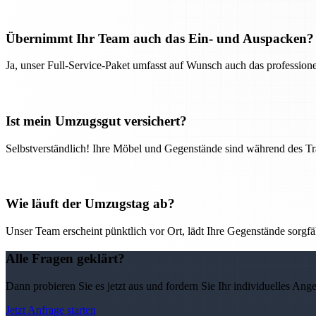
Übernimmt Ihr Team auch das Ein- und Auspacken?
Ja, unser Full-Service-Paket umfasst auf Wunsch auch das professio
Ist mein Umzugsgut versichert?
Selbstverständlich! Ihre Möbel und Gegenstände sind während des Tra
Wie läuft der Umzugstag ab?
Unser Team erscheint pünktlich vor Ort, lädt Ihre Gegenstände sorgfälti
Alle Fragen geklärt?
Dann probieren Sie es jetzt aus und fordern Sie Ihr individuelles Ang
Jetzt Anfrage starten