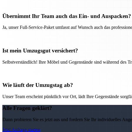
Übernimmt Ihr Team auch das Ein- und Auspacken?
Ja, unser Full-Service-Paket umfasst auf Wunsch auch das professio
Ist mein Umzugsgut versichert?
Selbstverständlich! Ihre Möbel und Gegenstände sind während des Tra
Wie läuft der Umzugstag ab?
Unser Team erscheint pünktlich vor Ort, lädt Ihre Gegenstände sorgfälti
Alle Fragen geklärt?
Dann probieren Sie es jetzt aus und fordern Sie Ihr individuelles Ang
Jetzt Anfrage starten