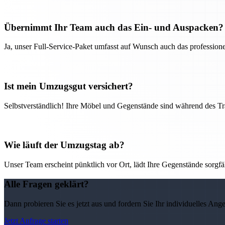
Übernimmt Ihr Team auch das Ein- und Auspacken?
Ja, unser Full-Service-Paket umfasst auf Wunsch auch das professio
Ist mein Umzugsgut versichert?
Selbstverständlich! Ihre Möbel und Gegenstände sind während des Tra
Wie läuft der Umzugstag ab?
Unser Team erscheint pünktlich vor Ort, lädt Ihre Gegenstände sorgfälti
Alle Fragen geklärt?
Dann probieren Sie es jetzt aus und fordern Sie Ihr individuelles Ang
Jetzt Anfrage starten