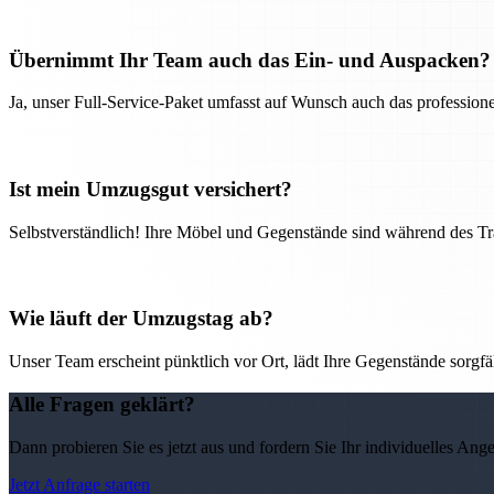
Übernimmt Ihr Team auch das Ein- und Auspacken?
Ja, unser Full-Service-Paket umfasst auf Wunsch auch das professio
Ist mein Umzugsgut versichert?
Selbstverständlich! Ihre Möbel und Gegenstände sind während des Tra
Wie läuft der Umzugstag ab?
Unser Team erscheint pünktlich vor Ort, lädt Ihre Gegenstände sorgfälti
Alle Fragen geklärt?
Dann probieren Sie es jetzt aus und fordern Sie Ihr individuelles Ang
Jetzt Anfrage starten