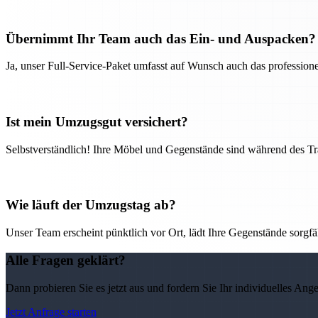
Übernimmt Ihr Team auch das Ein- und Auspacken?
Ja, unser Full-Service-Paket umfasst auf Wunsch auch das professio
Ist mein Umzugsgut versichert?
Selbstverständlich! Ihre Möbel und Gegenstände sind während des Tra
Wie läuft der Umzugstag ab?
Unser Team erscheint pünktlich vor Ort, lädt Ihre Gegenstände sorgfälti
Alle Fragen geklärt?
Dann probieren Sie es jetzt aus und fordern Sie Ihr individuelles Ang
Jetzt Anfrage starten