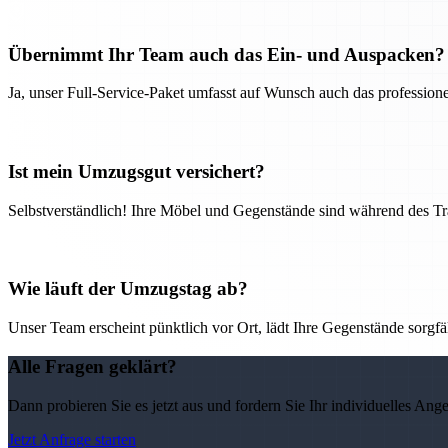
Übernimmt Ihr Team auch das Ein- und Auspacken?
Ja, unser Full-Service-Paket umfasst auf Wunsch auch das professio
Ist mein Umzugsgut versichert?
Selbstverständlich! Ihre Möbel und Gegenstände sind während des Tra
Wie läuft der Umzugstag ab?
Unser Team erscheint pünktlich vor Ort, lädt Ihre Gegenstände sorgfälti
Alle Fragen geklärt?
Dann probieren Sie es jetzt aus und fordern Sie Ihr individuelles Ang
Jetzt Anfrage starten